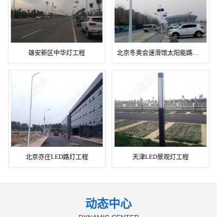
全接
置)
#安装时必须保证灯体安全接
.....
地。
北京亦庄LED路灯工程
天津LED景观灯工程
工程
程
.....
查看更多+
查看更多+
雄安新区中华灯工程
北京冬奥会速滑馆太阳能路灯工程
立即咨询+
立即咨询+
北京亦庄LED路灯工程
天津LED景观灯工程
动态中心