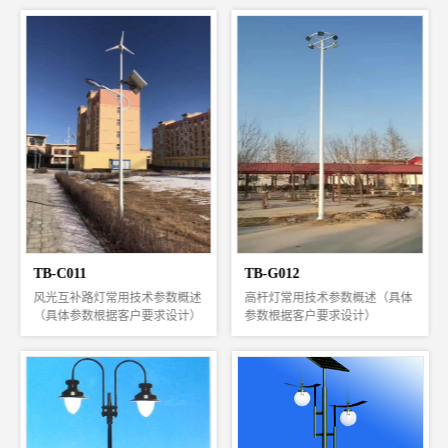
TB-G012
TB-C012
数概述
高杆灯常用技术参数概述（具体
风光互补路灯常用技术参数概
设计）
参数根据客户要求设计）
（具体参数根据客户要求设计
1，照明面积大，照明效果好，
常用技术参数
构、整
光源集中，光照均匀，眩光小，
主体材料：灯杆为全钢结构、
易于控制、维修。
体热镀锌/喷塑处理
0WP
2，适用场所：城市广场、车
太阳能电池组件：晶体硅100W
站、码头、公路、体育场、立交
～240Wp（按负载配置）
W
桥等。
风力发电机：100W～300W
4V
3，灯杆为优质钢板经模压成多
系统工作电压：直流12V/24V