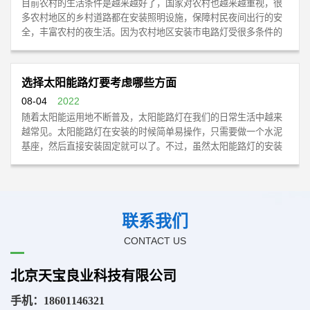
目前农村的生活条件是越来越好了，国家对农村也越来越重视，很
多农村地区的乡村道路都在安装照明设施，保障村民夜间出行的安
全，丰富农村的夜生活。因为农村地区安装市电路灯受很多条件的
限制，因此农村太阳能路灯就流行起来了，农村太阳能路灯不用接
电，安装维护也很方便。那么农村太阳能路灯的优势体现在哪些方
面呢？
选择太阳能路灯要考虑哪些方面
08-04
2022
随着太阳能运用地不断普及，太阳能路灯在我们的日常生活中越来
越常见。太阳能路​灯在安装的时候简单易操作，只需要做一个水泥
基座，然后直接安装固定就可以了。不过，虽然太阳能路灯的安装
很简单，但在选择时也需要考虑很多方面，具体如下：
太阳能路灯主要由太阳能灯头、太阳能板、蓄电池、控制器、
太阳能路灯安装间距多少米比较合适
灯杆等部分组成。在选择时主要看以下几个方面。
08-04
2022
联系我们
太阳能路灯安装距离多少米主要是看路灯的高度和功率，可以采用
CONTACT US
以下三种布灯方式：单侧布灯方式、两侧交叉布灯方式、两侧对称
布灯方式。丁字路口布灯、十字路口布灯、弯道布灯等特殊情况可
北京天宝良业科技有限公司
酌情布灯。太阳能路灯厂家北京天宝良业照明建议对于路面宽度不
超过10米时，太阳能路灯宜采用单侧布灯方式进行照明就足够。
手机：
18601146321