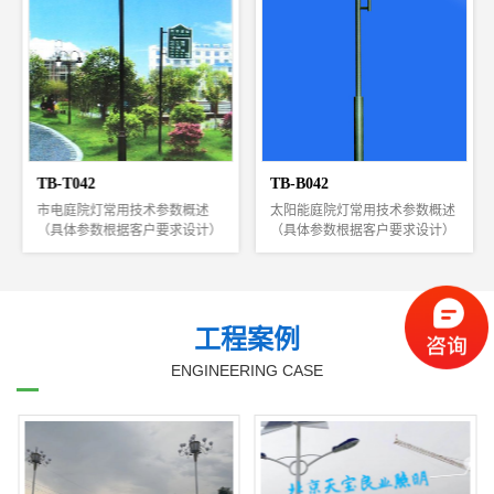
棱锥形插接式钢杆，经热镀锌防
.....
腐处理。
4，灯盘骨架采用优质钢材制
成。
5，紧固件螺栓、螺母为不锈钢
或镀锌刚件。
6，光源：钠灯、LED
7，基础由本厂另外提供图纸制
作，安装时必须保证灯体安全接
TB-B042
TB-T043
地。
概述
太阳能庭院灯常用技术参数概述
市电庭院灯常用技术参数概述
设计）
（具体参数根据客户要求设计）
（具体参数根据客户要求设计
.....
雄安新区中华灯工
北京冬奥会速滑馆
常用技术参数
使用场所：
区、道
*主体材料：灯杆为全钢结构、
公园、庭院及高档住宅小区、
闲广
整体热镀锌/喷塑处理
路两侧、商业步行街、休闲广
京天宝良业专业太阳能路
程
太阳能路灯工程
学校
*太阳能电池组件：晶体硅30WP
场、风景旅游区、厂区、学校
灯厂家主营：太阳能路
～100Wp（按负载配置）
等。
工程案例
*系统工作电压：直流12V /24V
材质说明：
灯,led路灯,太阳能庭院灯,
浸镀锌
*控制器：太阳能灯具专用控制
ENGINEERING CASE
钢质灯体、整体高质量热浸镀
查看更多+
查看更多+
太阳能景观灯等，欢迎来
，耐老
器12V/24V 10A-20A,光控+时
后静电喷塑处理，不生锈，耐
电咨询18601146321
控，智能控制(天黑灯自开，
化、表面光洁。
立即咨询+
立即咨询+
18888830807 (24小时
。
天亮灯自熄灭)
光源为LED光源、节能灯。
服务)
*蓄电池：全封闭免维护铅酸
特别说明：
纸制
（胶体）蓄电池或锂电池
#基础有本厂另外提供图纸制
北京亦庄LED路灯
天津LED景观灯工
12V/24Ah～100Ah(根据负载配
作。