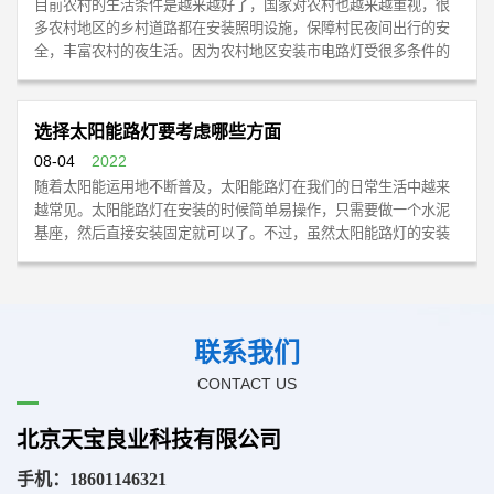
目前农村的生活条件是越来越好了，国家对农村也越来越重视，很
多农村地区的乡村道路都在安装照明设施，保障村民夜间出行的安
全，丰富农村的夜生活。因为农村地区安装市电路灯受很多条件的
限制，因此农村太阳能路灯就流行起来了，农村太阳能路灯不用接
电，安装维护也很方便。那么农村太阳能路灯的优势体现在哪些方
面呢？
选择太阳能路灯要考虑哪些方面
08-04
2022
随着太阳能运用地不断普及，太阳能路灯在我们的日常生活中越来
越常见。太阳能路​灯在安装的时候简单易操作，只需要做一个水泥
基座，然后直接安装固定就可以了。不过，虽然太阳能路灯的安装
很简单，但在选择时也需要考虑很多方面，具体如下：
太阳能路灯主要由太阳能灯头、太阳能板、蓄电池、控制器、
太阳能路灯安装间距多少米比较合适
灯杆等部分组成。在选择时主要看以下几个方面。
08-04
2022
联系我们
太阳能路灯安装距离多少米主要是看路灯的高度和功率，可以采用
CONTACT US
以下三种布灯方式：单侧布灯方式、两侧交叉布灯方式、两侧对称
布灯方式。丁字路口布灯、十字路口布灯、弯道布灯等特殊情况可
北京天宝良业科技有限公司
酌情布灯。太阳能路灯厂家北京天宝良业照明建议对于路面宽度不
超过10米时，太阳能路灯宜采用单侧布灯方式进行照明就足够。
手机：
18601146321