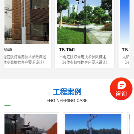
.....
棱锥形插接式钢杆，经热镀锌防
腐处理。
4，灯盘骨架采用优质钢材制
成。
5，紧固件螺栓、螺母为不锈钢
或镀锌刚件。
6，光源：钠灯、LED
7，基础由本厂另外提供图纸制
作，安装时必须保证灯体安全接
TB-T041
TB-B041
地。
市电庭院灯常用技术参数概述
太阳能庭院灯常用技术参数概述
（具体参数根据客户要求设计）
（具体参数根据客户要求设计）
.....
北京孙河社区公园
北京昌平未来科学
使用场所：
常用技术参数
公园、庭院及高档住宅小区、道
*主体材料：灯杆为全钢结构、
路两侧、商业步行街、休闲广
整体热镀锌/喷塑处理
太阳能路灯工程
城智慧路灯工程
场、风景旅游区、厂区、学校
*太阳能电池组件：晶体硅30WP
等。
～100Wp（按负载配置）
工程案例
材质说明：
*系统工作电压：直流12V /24V
钢质灯体、整体高质量热浸镀锌
ENGINEERING CASE
*控制器：太阳能灯具专用控制
查看更多+
查看更多+
后静电喷塑处理，不生锈，耐老
器12V/24V 10A-20A,光控+时
化、表面光洁。
控，智能控制(天黑灯自开，
立即咨询+
立即咨询+
光源为LED光源、节能灯。
天亮灯自熄灭)
特别说明：
*蓄电池：全封闭免维护铅酸
#基础有本厂另外提供图纸制
（胶体）蓄电池或锂电池
北京门头沟物联网
北京门头沟LED路
作。
12V/24Ah～100Ah(根据负载配