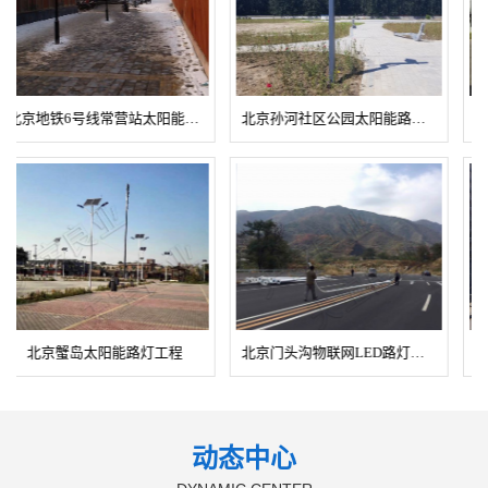
#安装时必须保证灯体安全接
置)
地。
.....
北京天宝良业—北京门头
LED路灯工程
灯工程
沟LED路灯工程
.....
查看更多+
查看更多+
北京孙河社区公园太阳能路灯工程
北京昌平未来科学城智慧路灯工程
立即咨询+
立即咨询+
北京门头沟物联网LED路灯工程
北京门头沟LED路灯工程
动态中心