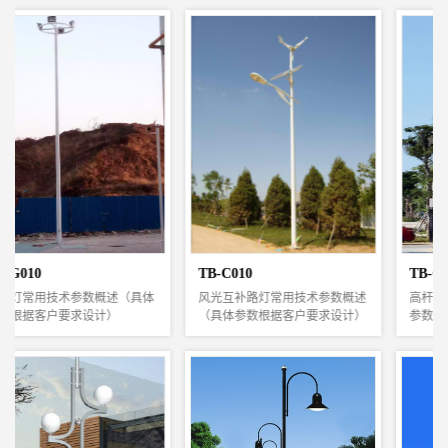
TB-C010
TB-G011
风光互补路灯常用技术参数概述
高杆灯常用技术参数概述（具体
（具体参数根据客户要求设计）
参数根据客户要求设计）
常用技术参数
1，照明面积大，照明效果好，
主体材料：灯杆为全钢结构、整
光源集中，光照均匀，眩光小，
体热镀锌/喷塑处理
易于控制、维修。
太阳能电池组件：晶体硅100WP
2，适用场所：城市广场、车
～240Wp（按负载配置）
站、码头、公路、体育场、立交
风力发电机：100W～300W
桥等。
系统工作电压：直流12V/24V
3，灯杆为优质钢板经模压成多