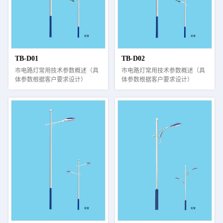
TB-D01
TB-D02
市电路灯常用技术参数概述（具
市电路灯常用技术参数概述（具
体参数根据客户要求设计）
体参数根据客户要求设计）
材质和特性：
材质和特性：
1，灯具外壳为优好铝材料精制而
1，灯具外壳为优好铝材料精制而
成，表面光洁、平整。
成，表面光洁、平整。
2，反光器采用进口高纯铝反光质
2，反光器采用进口高纯铝反光质
材料，光束控制好、光源效率
材料，光束控制好、光源效率
高、眩光小。
高、眩光小。
3，防腐硅橡胶密封圈，耐高温，
3，防腐硅橡胶密封圈，耐高温，
密封性能好，防水、防尘。
密封性能好，防水、防尘。
4，全灯表面静电户外喷漆，表面
4，全灯表面静电户外喷漆，表面
光洁，抗诉案件、防老化。
光洁，抗诉案件、防老化。
使用场所：
使用场所：
城市主干道、次干道、高速公
城市主干道、次干道、高速公
路、户外道路，乡村道路、学
路、户外道路，乡村道路、学
校、厂区等场所照明。
校、厂区等场所照明。